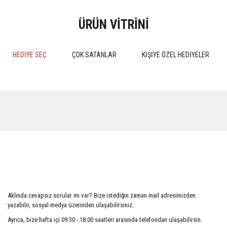
ÜRÜN VİTRİNİ
HEDİYE SEÇ
ÇOK SATANLAR
KİŞİYE ÖZEL HEDİYELER
%15
%15
MEDENİ HUKUK PRATİK
Kokuların Marka Olarak Tescil
ÇALIŞMALARI 4.BASKI 2024
Edilebilirliği
Aklında cevapsız sorular mı var? Bize istediğin zaman mail adresimizden
510,00 TL
552,50 TL
yazabilir, sosyal medya üzerinden ulaşabilirsiniz.
600,00 TL
650,00 TL
Ayrıca, bize hafta içi 09:30 - 18:00 saatleri arasında telefondan ulaşabilirsin.