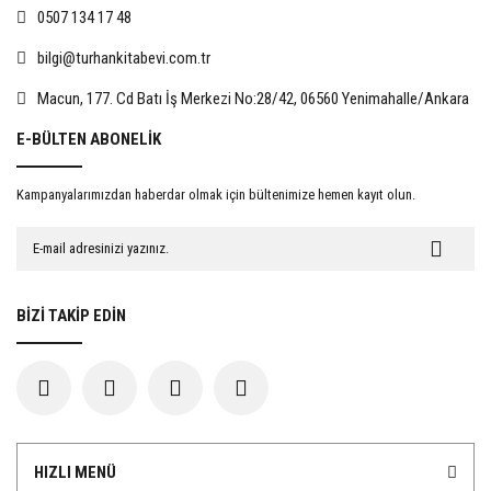
0507 134 17 48
bilgi@turhankitabevi.com.tr
%15
%15
Macun, 177. Cd Batı İş Merkezi No:28/42, 06560 Yenimahalle/Ankara
E-BÜLTEN ABONELİK
Kampanyalarımızdan haberdar olmak için bültenimize hemen kayıt olun.
Evlat Edinmede Rıza
İnsan Hakları Hukuku Açısından
Kadınlara Yönelik Şiddet
467,50 TL
722,50 TL
BİZİ TAKİP EDİN
550,00 TL
850,00 TL
%15
%15
HIZLI MENÜ