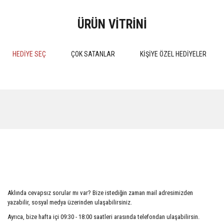
ÜRÜN VİTRİNİ
HEDİYE SEÇ
ÇOK SATANLAR
KİŞİYE ÖZEL HEDİYELER
%15
%15
MEDENİ HUKUK PRATİK
Kokuların Marka Olarak Tescil
ÇALIŞMALARI 4.BASKI 2024
Edilebilirliği
Aklında cevapsız sorular mı var? Bize istediğin zaman mail adresimizden
510,00 TL
552,50 TL
yazabilir, sosyal medya üzerinden ulaşabilirsiniz.
600,00 TL
650,00 TL
Ayrıca, bize hafta içi 09:30 - 18:00 saatleri arasında telefondan ulaşabilirsin.