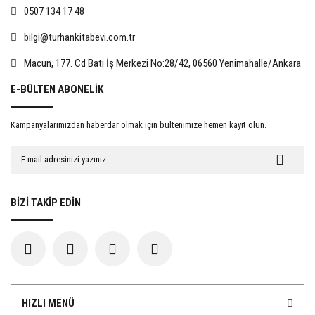
0507 134 17 48
bilgi@turhankitabevi.com.tr
%15
%15
Macun, 177. Cd Batı İş Merkezi No:28/42, 06560 Yenimahalle/Ankara
E-BÜLTEN ABONELİK
Kampanyalarımızdan haberdar olmak için bültenimize hemen kayıt olun.
Evlat Edinmede Rıza
İnsan Hakları Hukuku Açısından
Kadınlara Yönelik Şiddet
467,50 TL
722,50 TL
BİZİ TAKİP EDİN
550,00 TL
850,00 TL
%15
%15
HIZLI MENÜ