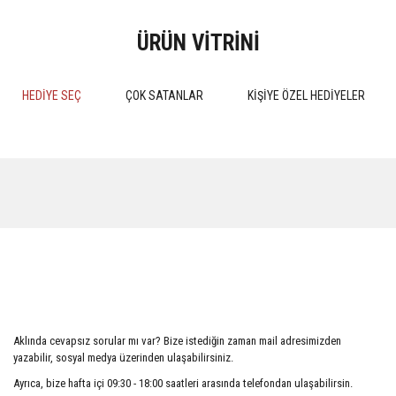
ÜRÜN VİTRİNİ
HEDİYE SEÇ
ÇOK SATANLAR
KİŞİYE ÖZEL HEDİYELER
%15
%15
MEDENİ HUKUK PRATİK
Kokuların Marka Olarak Tescil
ÇALIŞMALARI 4.BASKI 2024
Edilebilirliği
Aklında cevapsız sorular mı var? Bize istediğin zaman mail adresimizden
510,00 TL
552,50 TL
yazabilir, sosyal medya üzerinden ulaşabilirsiniz.
600,00 TL
650,00 TL
Ayrıca, bize hafta içi 09:30 - 18:00 saatleri arasında telefondan ulaşabilirsin.