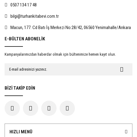
0507 134 17 48
bilgi@turhankitabevi.com.tr
%15
%15
Macun, 177. Cd Batı İş Merkezi No:28/42, 06560 Yenimahalle/Ankara
E-BÜLTEN ABONELİK
Kampanyalarımızdan haberdar olmak için bültenimize hemen kayıt olun.
Evlat Edinmede Rıza
İnsan Hakları Hukuku Açısından
Kadınlara Yönelik Şiddet
467,50 TL
722,50 TL
BİZİ TAKİP EDİN
550,00 TL
850,00 TL
%15
%15
HIZLI MENÜ