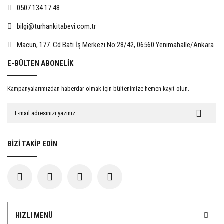
0507 134 17 48
bilgi@turhankitabevi.com.tr
%15
%15
Macun, 177. Cd Batı İş Merkezi No:28/42, 06560 Yenimahalle/Ankara
E-BÜLTEN ABONELİK
Kampanyalarımızdan haberdar olmak için bültenimize hemen kayıt olun.
Evlat Edinmede Rıza
İnsan Hakları Hukuku Açısından
Kadınlara Yönelik Şiddet
467,50 TL
722,50 TL
BİZİ TAKİP EDİN
550,00 TL
850,00 TL
%15
%15
HIZLI MENÜ