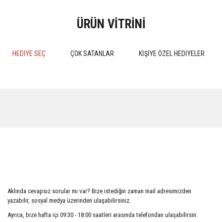
ÜRÜN VİTRİNİ
HEDİYE SEÇ
ÇOK SATANLAR
KİŞİYE ÖZEL HEDİYELER
%15
%15
MEDENİ HUKUK PRATİK
Kokuların Marka Olarak Tescil
ÇALIŞMALARI 4.BASKI 2024
Edilebilirliği
Aklında cevapsız sorular mı var? Bize istediğin zaman mail adresimizden
510,00 TL
552,50 TL
yazabilir, sosyal medya üzerinden ulaşabilirsiniz.
600,00 TL
650,00 TL
Ayrıca, bize hafta içi 09:30 - 18:00 saatleri arasında telefondan ulaşabilirsin.