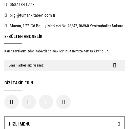
0507 134 17 48
bilgi@turhankitabevi.com.tr
%15
%15
Macun, 177. Cd Batı İş Merkezi No:28/42, 06560 Yenimahalle/Ankara
E-BÜLTEN ABONELİK
Kampanyalarımızdan haberdar olmak için bültenimize hemen kayıt olun.
Evlat Edinmede Rıza
İnsan Hakları Hukuku Açısından
Kadınlara Yönelik Şiddet
467,50 TL
722,50 TL
BİZİ TAKİP EDİN
550,00 TL
850,00 TL
%15
%15
HIZLI MENÜ