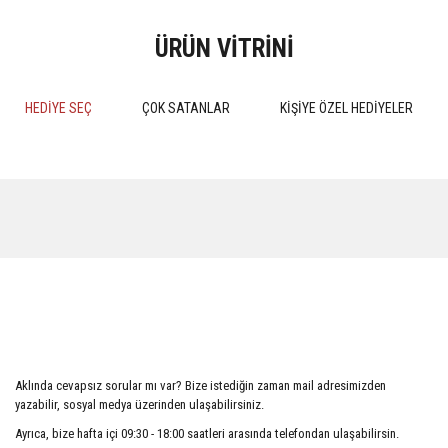
ÜRÜN VİTRİNİ
HEDİYE SEÇ
ÇOK SATANLAR
KİŞİYE ÖZEL HEDİYELER
%15
%15
MEDENİ HUKUK PRATİK
Kokuların Marka Olarak Tescil
ÇALIŞMALARI 4.BASKI 2024
Edilebilirliği
Aklında cevapsız sorular mı var? Bize istediğin zaman mail adresimizden
510,00 TL
552,50 TL
yazabilir, sosyal medya üzerinden ulaşabilirsiniz.
600,00 TL
650,00 TL
Ayrıca, bize hafta içi 09:30 - 18:00 saatleri arasında telefondan ulaşabilirsin.