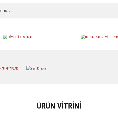
arı
Edebiyat
Manga & Çizgi Roman
Fels
ÜRÜN VİTRİNİ