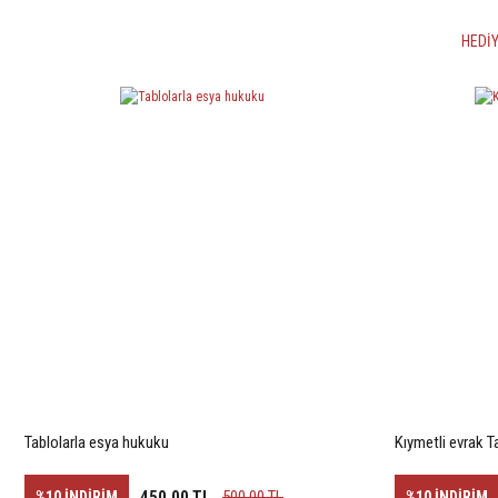
HEDİY
Tablolarla esya hukuku
Kıymetli evrak 
450,00 TL
500,00 TL
%10
İNDİRİM
%10
İNDİRİM