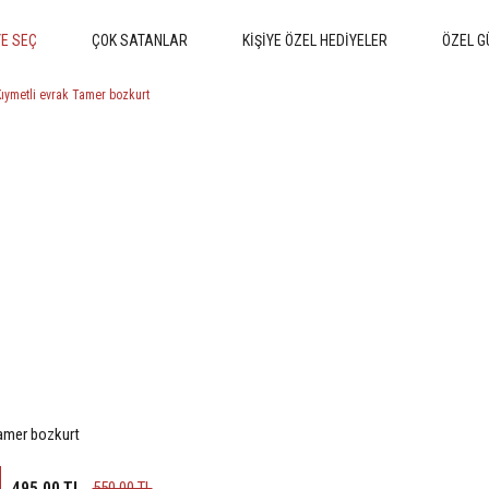
E SEÇ
ÇOK SATANLAR
KİŞİYE ÖZEL HEDİYELER
ÖZEL G
Tamer bozkurt
495,00 TL
550,00 TL