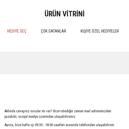
ÜRÜN VİTRİNİ
HEDİYE SEÇ
ÇOK SATANLAR
KİŞİYE ÖZEL HEDİYELER
%15
%15
MEDENİ HUKUK PRATİK
Kokuların Marka Olarak Tescil
ÇALIŞMALARI 4.BASKI 2024
Edilebilirliği
Aklında cevapsız sorular mı var? Bize istediğin zaman mail adresimizden
510,00 TL
552,50 TL
yazabilir, sosyal medya üzerinden ulaşabilirsiniz.
600,00 TL
650,00 TL
Ayrıca, bize hafta içi 09:30 - 18:00 saatleri arasında telefondan ulaşabilirsin.