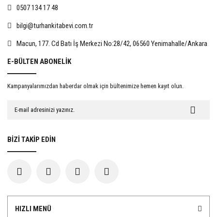
0507 134 17 48
bilgi@turhankitabevi.com.tr
%15
%15
Macun, 177. Cd Batı İş Merkezi No:28/42, 06560 Yenimahalle/Ankara
E-BÜLTEN ABONELİK
Kampanyalarımızdan haberdar olmak için bültenimize hemen kayıt olun.
Evlat Edinmede Rıza
İnsan Hakları Hukuku Açısından
Kadınlara Yönelik Şiddet
467,50 TL
722,50 TL
BİZİ TAKİP EDİN
550,00 TL
850,00 TL
%15
%15
HIZLI MENÜ