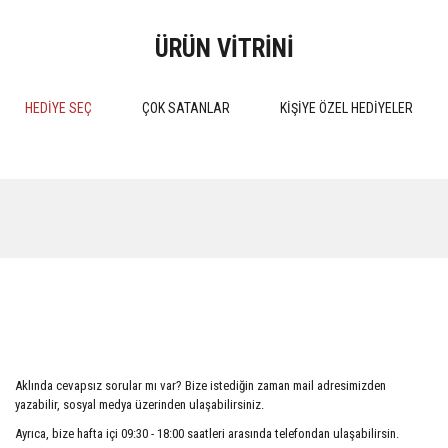
ÜRÜN VİTRİNİ
HEDİYE SEÇ
ÇOK SATANLAR
KİŞİYE ÖZEL HEDİYELER
%15
%15
MEDENİ HUKUK PRATİK
Kokuların Marka Olarak Tescil
ÇALIŞMALARI 4.BASKI 2024
Edilebilirliği
Aklında cevapsız sorular mı var? Bize istediğin zaman mail adresimizden
510,00 TL
552,50 TL
yazabilir, sosyal medya üzerinden ulaşabilirsiniz.
600,00 TL
650,00 TL
Ayrıca, bize hafta içi 09:30 - 18:00 saatleri arasında telefondan ulaşabilirsin.