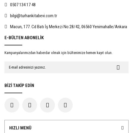
0507 134 17 48
bilgi@turhankitabevi.com.tr
%15
%15
Macun, 177. Cd Batı İş Merkezi No:28/42, 06560 Yenimahalle/Ankara
E-BÜLTEN ABONELİK
Kampanyalarımızdan haberdar olmak için bültenimize hemen kayıt olun.
Evlat Edinmede Rıza
İnsan Hakları Hukuku Açısından
Kadınlara Yönelik Şiddet
467,50 TL
722,50 TL
BİZİ TAKİP EDİN
550,00 TL
850,00 TL
%15
%15
HIZLI MENÜ