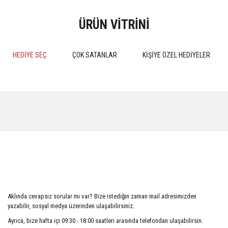
ÜRÜN VİTRİNİ
HEDİYE SEÇ
ÇOK SATANLAR
KİŞİYE ÖZEL HEDİYELER
%15
%15
MEDENİ HUKUK PRATİK
Kokuların Marka Olarak Tescil
ÇALIŞMALARI 4.BASKI 2024
Edilebilirliği
Aklında cevapsız sorular mı var? Bize istediğin zaman mail adresimizden
510,00 TL
552,50 TL
yazabilir, sosyal medya üzerinden ulaşabilirsiniz.
600,00 TL
650,00 TL
Ayrıca, bize hafta içi 09:30 - 18:00 saatleri arasında telefondan ulaşabilirsin.