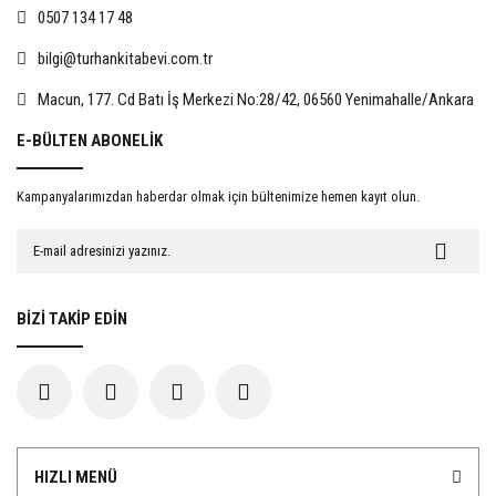
0507 134 17 48
bilgi@turhankitabevi.com.tr
%15
%15
Macun, 177. Cd Batı İş Merkezi No:28/42, 06560 Yenimahalle/Ankara
E-BÜLTEN ABONELİK
Kampanyalarımızdan haberdar olmak için bültenimize hemen kayıt olun.
Evlat Edinmede Rıza
İnsan Hakları Hukuku Açısından
Kadınlara Yönelik Şiddet
467,50 TL
722,50 TL
BİZİ TAKİP EDİN
550,00 TL
850,00 TL
%15
%15
HIZLI MENÜ