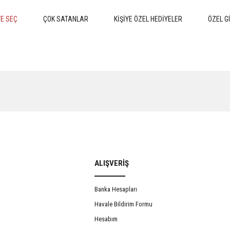
E SEÇ
ÇOK SATANLAR
KİŞİYE ÖZEL HEDİYELER
ÖZEL G
ALIŞVERİŞ
Banka Hesapları
larak Tescil Edilebilirliği
Evlat Edinmede Rıza
Havale Bildirim Formu
Hesabım
552,50 TL
650,00 TL
467,50 TL
550,0
%15
İNDİRİM