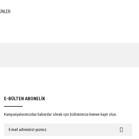
ÜNLER
E-BÜLTEN ABONELİK
Kampanyalarımızdan haberdar olmak için bültenimize hemen kayıt olun.
İnsan Hakları Hukuku Açısından Kadınlara Yönelik
Şiddet
0 TL
722,50 TL
850,00 TL
%15
İNDİRİM