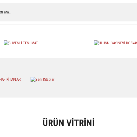
arı
Edebiyat
Manga & Çizgi Roman
Fels
ÜRÜN VİTRİNİ