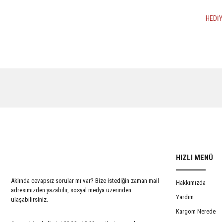
HEDİY
HIZLI MENÜ
Aklında cevapsız sorular mı var? Bize istediğin zaman mail
Hakkımızda
adresimizden yazabilir, sosyal medya üzerinden
MEDENİ HUKUK PRATİK ÇALIŞMALARI 4.BASKI
Kokuların Marka O
Yardım
ulaşabilirsiniz.
2024
Kargom Nerede
510,00 TL
600,00 TL
%15
İNDİRİM
%15
İNDİRİM