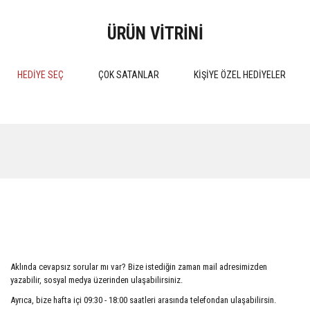
ÜRÜN VİTRİNİ
HEDİYE SEÇ
ÇOK SATANLAR
KİŞİYE ÖZEL HEDİYELER
%15
%15
MEDENİ HUKUK PRATİK
Kokuların Marka Olarak Tescil
ÇALIŞMALARI 4.BASKI 2024
Edilebilirliği
Aklında cevapsız sorular mı var? Bize istediğin zaman mail adresimizden
510,00 TL
552,50 TL
yazabilir, sosyal medya üzerinden ulaşabilirsiniz.
600,00 TL
650,00 TL
Ayrıca, bize hafta içi 09:30 - 18:00 saatleri arasında telefondan ulaşabilirsin.