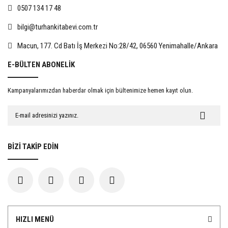
0507 134 17 48
bilgi@turhankitabevi.com.tr
%15
%15
Macun, 177. Cd Batı İş Merkezi No:28/42, 06560 Yenimahalle/Ankara
E-BÜLTEN ABONELİK
Kampanyalarımızdan haberdar olmak için bültenimize hemen kayıt olun.
Evlat Edinmede Rıza
İnsan Hakları Hukuku Açısından
Kadınlara Yönelik Şiddet
467,50 TL
722,50 TL
BİZİ TAKİP EDİN
550,00 TL
850,00 TL
%15
%15
HIZLI MENÜ