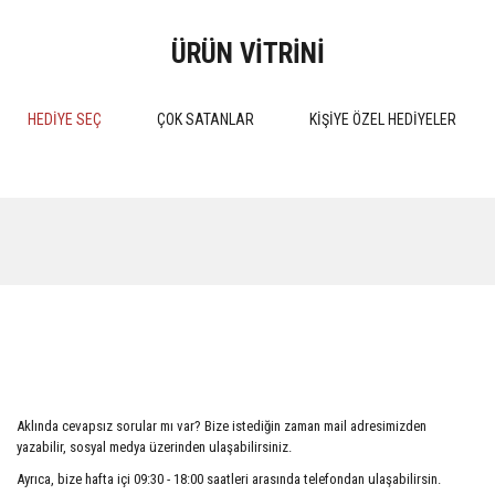
ÜRÜN VİTRİNİ
HEDİYE SEÇ
ÇOK SATANLAR
KİŞİYE ÖZEL HEDİYELER
%15
%15
MEDENİ HUKUK PRATİK
Kokuların Marka Olarak Tescil
ÇALIŞMALARI 4.BASKI 2024
Edilebilirliği
Aklında cevapsız sorular mı var? Bize istediğin zaman mail adresimizden
510,00 TL
552,50 TL
yazabilir, sosyal medya üzerinden ulaşabilirsiniz.
600,00 TL
650,00 TL
Ayrıca, bize hafta içi 09:30 - 18:00 saatleri arasında telefondan ulaşabilirsin.