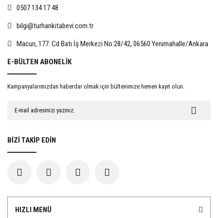
0507 134 17 48
bilgi@turhankitabevi.com.tr
%15
%15
Macun, 177. Cd Batı İş Merkezi No:28/42, 06560 Yenimahalle/Ankara
E-BÜLTEN ABONELİK
Kampanyalarımızdan haberdar olmak için bültenimize hemen kayıt olun.
Evlat Edinmede Rıza
İnsan Hakları Hukuku Açısından
Kadınlara Yönelik Şiddet
467,50 TL
722,50 TL
BİZİ TAKİP EDİN
550,00 TL
850,00 TL
%15
%15
HIZLI MENÜ