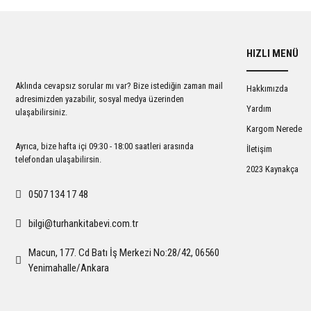
HIZLI MENÜ
Aklında cevapsız sorular mı var? Bize istediğin zaman mail
Hakkımızda
adresimizden yazabilir, sosyal medya üzerinden
Yardım
ulaşabilirsiniz.
Kargom Nerede
Ayrıca, bize hafta içi 09:30 - 18:00 saatleri arasında
İletişim
telefondan ulaşabilirsin.
2023 Kaynakça
0507 134 17 48
bilgi@turhankitabevi.com.tr
Macun, 177. Cd Batı İş Merkezi No:28/42, 06560
Yenimahalle/Ankara