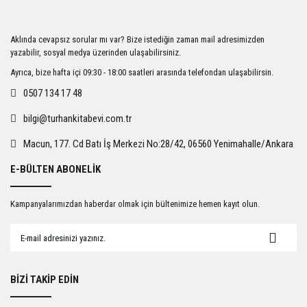
Aklında cevapsız sorular mı var? Bize istediğin zaman mail adresimizden
yazabilir, sosyal medya üzerinden ulaşabilirsiniz.
Ayrıca, bize hafta içi 09:30 - 18:00 saatleri arasında telefondan ulaşabilirsin.
0507 134 17 48
bilgi@turhankitabevi.com.tr
Macun, 177. Cd Batı İş Merkezi No:28/42, 06560 Yenimahalle/Ankara
E-BÜLTEN ABONELİK
Kampanyalarımızdan haberdar olmak için bültenimize hemen kayıt olun.
BİZİ TAKİP EDİN