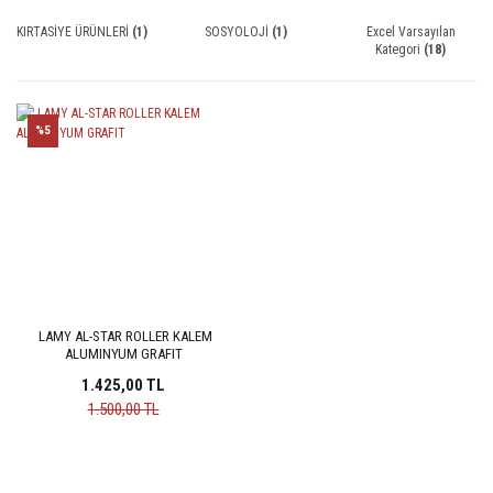
KIRTASİYE ÜRÜNLERİ
(1)
SOSYOLOJİ
(1)
Excel Varsayılan
Kategori
(18)
%5
LAMY AL-STAR ROLLER KALEM
ALUMINYUM GRAFIT
1.425,00 TL
1.500,00 TL