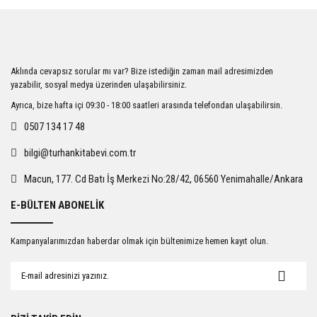
Aklında cevapsız sorular mı var? Bize istediğin zaman mail adresimizden
yazabilir, sosyal medya üzerinden ulaşabilirsiniz.
Ayrıca, bize hafta içi 09:30 - 18:00 saatleri arasında telefondan ulaşabilirsin.
0507 134 17 48
bilgi@turhankitabevi.com.tr
Macun, 177. Cd Batı İş Merkezi No:28/42, 06560 Yenimahalle/Ankara
E-BÜLTEN ABONELİK
Kampanyalarımızdan haberdar olmak için bültenimize hemen kayıt olun.