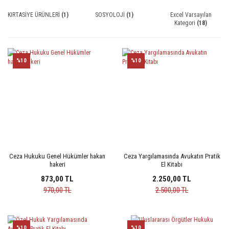
KIRTASİYE ÜRÜNLERİ
(1)
SOSYOLOJİ
(1)
Excel Varsayılan
Kategori
(18)
%10
%10
Ceza Hukuku Genel Hükümler hakan
Ceza Yargılamasında Avukatın Pratik
hakeri
El Kitabı
873,00 TL
2.250,00 TL
970,00 TL
2.500,00 TL
%10
%10