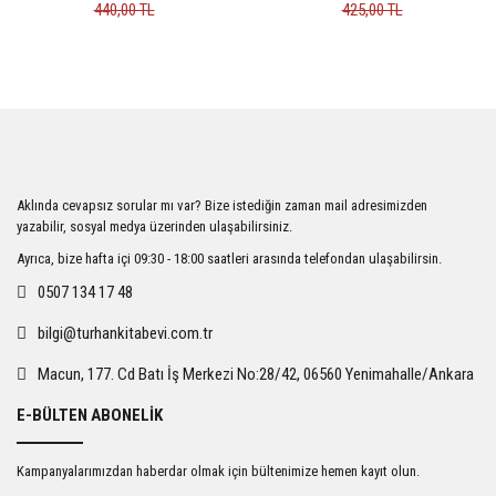
440,00 TL
425,00 TL
Aklında cevapsız sorular mı var? Bize istediğin zaman mail adresimizden
yazabilir, sosyal medya üzerinden ulaşabilirsiniz.
Ayrıca, bize hafta içi 09:30 - 18:00 saatleri arasında telefondan ulaşabilirsin.
0507 134 17 48
bilgi@turhankitabevi.com.tr
Macun, 177. Cd Batı İş Merkezi No:28/42, 06560 Yenimahalle/Ankara
E-BÜLTEN ABONELİK
Kampanyalarımızdan haberdar olmak için bültenimize hemen kayıt olun.