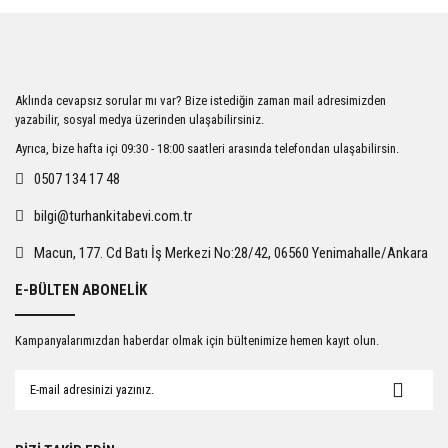
Aklında cevapsız sorular mı var? Bize istediğin zaman mail adresimizden
yazabilir, sosyal medya üzerinden ulaşabilirsiniz.
Ayrıca, bize hafta içi 09:30 - 18:00 saatleri arasında telefondan ulaşabilirsin.
0507 134 17 48
bilgi@turhankitabevi.com.tr
Macun, 177. Cd Batı İş Merkezi No:28/42, 06560 Yenimahalle/Ankara
E-BÜLTEN ABONELİK
Kampanyalarımızdan haberdar olmak için bültenimize hemen kayıt olun.