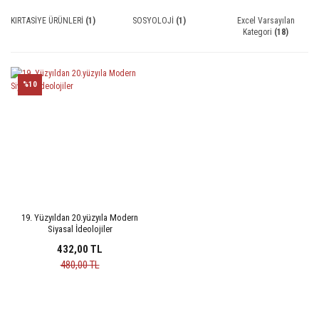
KIRTASİYE ÜRÜNLERİ
(1)
SOSYOLOJİ
(1)
Excel Varsayılan
Kategori
(18)
%10
19. Yüzyıldan 20.yüzyıla Modern
Siyasal İdeolojiler
432,00 TL
480,00 TL