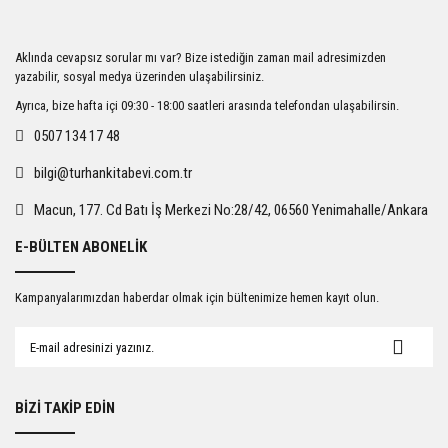
Aklında cevapsız sorular mı var? Bize istediğin zaman mail adresimizden
yazabilir, sosyal medya üzerinden ulaşabilirsiniz.
Ayrıca, bize hafta içi 09:30 - 18:00 saatleri arasında telefondan ulaşabilirsin.
0507 134 17 48
bilgi@turhankitabevi.com.tr
Macun, 177. Cd Batı İş Merkezi No:28/42, 06560 Yenimahalle/Ankara
E-BÜLTEN ABONELİK
Kampanyalarımızdan haberdar olmak için bültenimize hemen kayıt olun.
BİZİ TAKİP EDİN