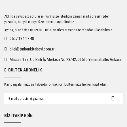
Aklında cevapsız sorular mı var? Bize istediğin zaman mail adresimizden
yazabilir, sosyal medya üzerinden ulaşabilirsiniz.
Ayrıca, bize hafta içi 09:30 - 18:00 saatleri arasında telefondan ulaşabilirsin.
0507 134 17 48
bilgi@turhankitabevi.com.tr
Macun, 177. Cd Batı İş Merkezi No:28/42, 06560 Yenimahalle/Ankara
E-BÜLTEN ABONELİK
Kampanyalarımızdan haberdar olmak için bültenimize hemen kayıt olun.
BİZİ TAKİP EDİN