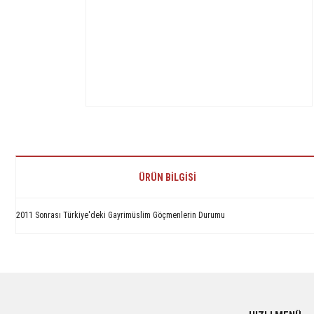
ÜRÜN BILGISI
2011 Sonrası Türkiye'deki Gayrimüslim Göçmenlerin Durumu
Bu ürünün fiyat bilgisi, resim, ürün açıklamalarında ve diğer konularda yetersiz 
Görüş ve önerileriniz için teşekkür ederiz.
Ürün resmi kalitesiz, bozuk veya görüntülenemiyor.