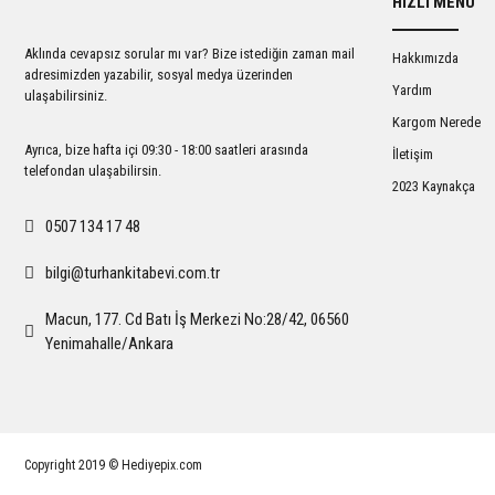
HIZLI MENÜ
Ürün açıklamasında eksik bilgiler bulunuyor.
Ürün bilgilerinde hatalar bulunuyor.
Aklında cevapsız sorular mı var? Bize istediğin zaman mail
Hakkımızda
Ürün fiyatı diğer sitelerden daha pahalı.
adresimizden yazabilir, sosyal medya üzerinden
Yardım
ulaşabilirsiniz.
Bu ürüne benzer farklı alternatifler olmalı.
Kargom Nerede
Ayrıca, bize hafta içi 09:30 - 18:00 saatleri arasında
İletişim
telefondan ulaşabilirsin.
2023 Kaynakça
0507 134 17 48
bilgi@turhankitabevi.com.tr
Macun, 177. Cd Batı İş Merkezi No:28/42, 06560
Yenimahalle/Ankara
Copyright 2019 © Hediyepix.com