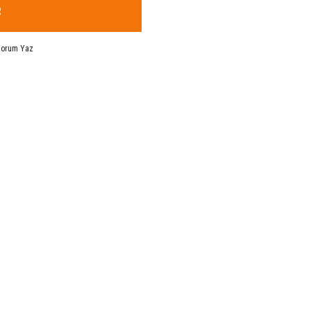
R
Yorum Yaz