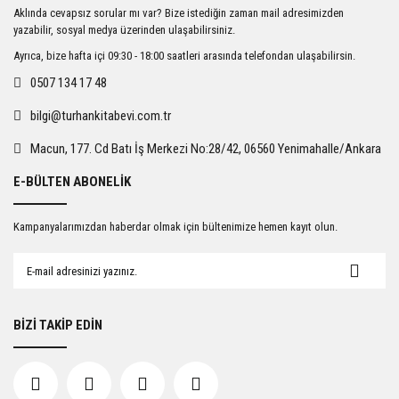
Ürün resmi kalitesiz, bozuk veya görüntülenemiyor.
Aklında cevapsız sorular mı var? Bize istediğin zaman mail adresimizden
Ürün açıklamasında eksik bilgiler bulunuyor.
yazabilir, sosyal medya üzerinden ulaşabilirsiniz.
Ürün bilgilerinde hatalar bulunuyor.
Ayrıca, bize hafta içi 09:30 - 18:00 saatleri arasında telefondan ulaşabilirsin.
Ürün fiyatı diğer sitelerden daha pahalı.
0507 134 17 48
Bu ürüne benzer farklı alternatifler olmalı.
bilgi@turhankitabevi.com.tr
Macun, 177. Cd Batı İş Merkezi No:28/42, 06560 Yenimahalle/Ankara
E-BÜLTEN ABONELİK
Gönder
Kampanyalarımızdan haberdar olmak için bültenimize hemen kayıt olun.
BİZİ TAKİP EDİN