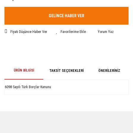
GELİNCE HABER VER
Fiyatı Düşünce Haber Ver
Yorum Yaz
ÜRÜN BILGISI
TAKSIT SEÇENEKLERI
ÖNERILERINIZ
6098 Sayılı Türk Borçlar Kanunu
Bu ürünün fiyat bilgisi, resim, ürün açıklamalarında ve diğer konularda
yetersiz gördüğünüz noktaları öneri formunu kullanarak tarafımıza
iletebilirsiniz.
Görüş ve önerileriniz için teşekkür ederiz.