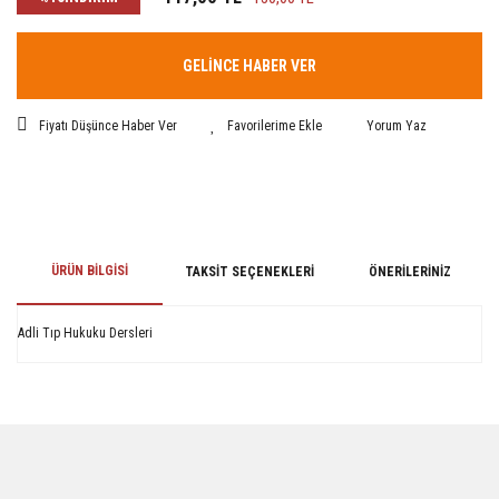
GELİNCE HABER VER
Fiyatı Düşünce Haber Ver
Yorum Yaz
ÜRÜN BILGISI
TAKSIT SEÇENEKLERI
ÖNERILERINIZ
Adli Tıp Hukuku Dersleri
Bu ürünün fiyat bilgisi, resim, ürün açıklamalarında ve diğer konularda
yetersiz gördüğünüz noktaları öneri formunu kullanarak tarafımıza
iletebilirsiniz.
Görüş ve önerileriniz için teşekkür ederiz.