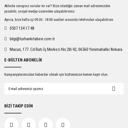
Ürün resmi kalitesiz, bozuk veya görüntülenemiyor.
Aklında cevapsız sorular mı var? Bize istediğin zaman mail adresimizden
Ürün açıklamasında eksik bilgiler bulunuyor.
yazabilir, sosyal medya üzerinden ulaşabilirsiniz.
Ürün bilgilerinde hatalar bulunuyor.
Ayrıca, bize hafta içi 09:30 - 18:00 saatleri arasında telefondan ulaşabilirsin.
Ürün fiyatı diğer sitelerden daha pahalı.
0507 134 17 48
Bu ürüne benzer farklı alternatifler olmalı.
bilgi@turhankitabevi.com.tr
Macun, 177. Cd Batı İş Merkezi No:28/42, 06560 Yenimahalle/Ankara
E-BÜLTEN ABONELİK
Gönder
Kampanyalarımızdan haberdar olmak için bültenimize hemen kayıt olun.
BİZİ TAKİP EDİN