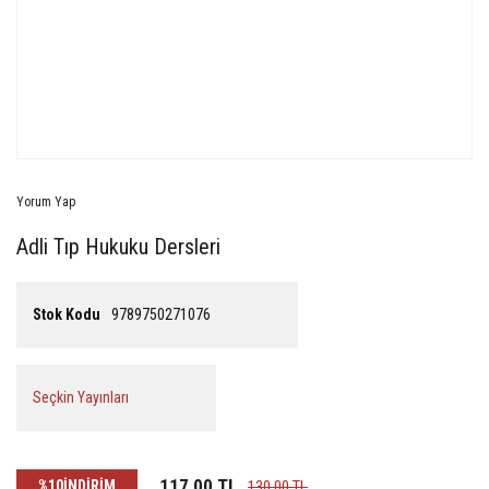
Yorum Yap
Adli Tıp Hukuku Dersleri
Stok Kodu
9789750271076
Seçkin Yayınları
117,00 TL
%10
İNDİRİM
130,00 TL