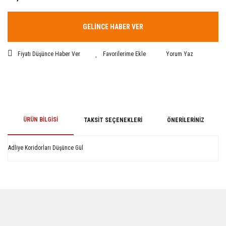
GELİNCE HABER VER
Fiyatı Düşünce Haber Ver
Yorum Yaz
ÜRÜN BILGISI
TAKSIT SEÇENEKLERI
ÖNERILERINIZ
Adliye Koridorları Düşünce Gül
Bu ürünün fiyat bilgisi, resim, ürün açıklamalarında ve diğer konularda
yetersiz gördüğünüz noktaları öneri formunu kullanarak tarafımıza
iletebilirsiniz.
Görüş ve önerileriniz için teşekkür ederiz.