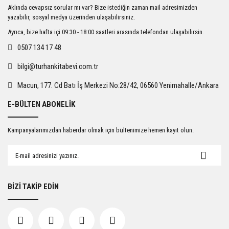
Ürün resmi kalitesiz, bozuk veya görüntülenemiyor.
Aklında cevapsız sorular mı var? Bize istediğin zaman mail adresimizden
Ürün açıklamasında eksik bilgiler bulunuyor.
yazabilir, sosyal medya üzerinden ulaşabilirsiniz.
Ürün bilgilerinde hatalar bulunuyor.
Ayrıca, bize hafta içi 09:30 - 18:00 saatleri arasında telefondan ulaşabilirsin.
Ürün fiyatı diğer sitelerden daha pahalı.
0507 134 17 48
Bu ürüne benzer farklı alternatifler olmalı.
bilgi@turhankitabevi.com.tr
Macun, 177. Cd Batı İş Merkezi No:28/42, 06560 Yenimahalle/Ankara
E-BÜLTEN ABONELİK
Gönder
Kampanyalarımızdan haberdar olmak için bültenimize hemen kayıt olun.
BİZİ TAKİP EDİN