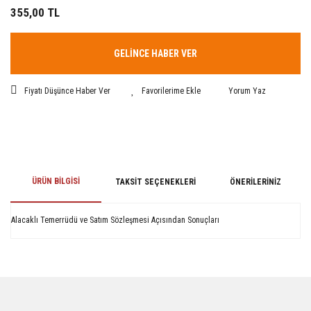
355,00 TL
GELİNCE HABER VER
Fiyatı Düşünce Haber Ver
Yorum Yaz
ÜRÜN BILGISI
TAKSIT SEÇENEKLERI
ÖNERILERINIZ
Alacaklı Temerrüdü ve Satım Sözleşmesi Açısından Sonuçları
Bu ürünün fiyat bilgisi, resim, ürün açıklamalarında ve diğer konularda
yetersiz gördüğünüz noktaları öneri formunu kullanarak tarafımıza
iletebilirsiniz.
Görüş ve önerileriniz için teşekkür ederiz.