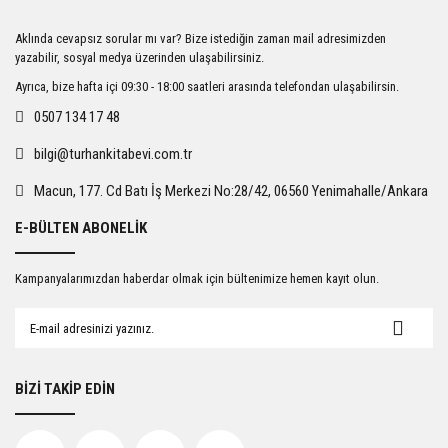
Ürün resmi kalitesiz, bozuk veya görüntülenemiyor.
Aklında cevapsız sorular mı var? Bize istediğin zaman mail adresimizden
Ürün açıklamasında eksik bilgiler bulunuyor.
yazabilir, sosyal medya üzerinden ulaşabilirsiniz.
Ürün bilgilerinde hatalar bulunuyor.
Ayrıca, bize hafta içi 09:30 - 18:00 saatleri arasında telefondan ulaşabilirsin.
Ürün fiyatı diğer sitelerden daha pahalı.
0507 134 17 48
Bu ürüne benzer farklı alternatifler olmalı.
bilgi@turhankitabevi.com.tr
Macun, 177. Cd Batı İş Merkezi No:28/42, 06560 Yenimahalle/Ankara
E-BÜLTEN ABONELİK
Gönder
Kampanyalarımızdan haberdar olmak için bültenimize hemen kayıt olun.
BİZİ TAKİP EDİN