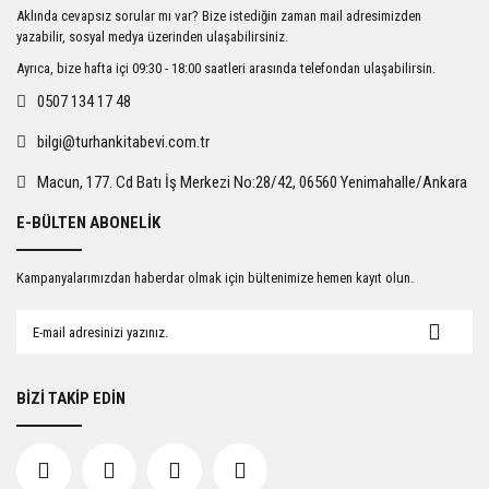
Ürün resmi kalitesiz, bozuk veya görüntülenemiyor.
Aklında cevapsız sorular mı var? Bize istediğin zaman mail adresimizden
Ürün açıklamasında eksik bilgiler bulunuyor.
yazabilir, sosyal medya üzerinden ulaşabilirsiniz.
Ürün bilgilerinde hatalar bulunuyor.
Ayrıca, bize hafta içi 09:30 - 18:00 saatleri arasında telefondan ulaşabilirsin.
Ürün fiyatı diğer sitelerden daha pahalı.
0507 134 17 48
Bu ürüne benzer farklı alternatifler olmalı.
bilgi@turhankitabevi.com.tr
Macun, 177. Cd Batı İş Merkezi No:28/42, 06560 Yenimahalle/Ankara
E-BÜLTEN ABONELİK
Gönder
Kampanyalarımızdan haberdar olmak için bültenimize hemen kayıt olun.
BİZİ TAKİP EDİN