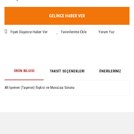
GELİNCE HABER VER
Fiyatı Düşünce Haber Ver
Yorum Yaz
ÜRÜN BILGISI
TAKSIT SEÇENEKLERI
ÖNERILERINIZ
Alt İşveren (Taşeron) İlişkisi ve Muvazaa Sorunu
Bu ürünün fiyat bilgisi, resim, ürün açıklamalarında ve diğer konularda
yetersiz gördüğünüz noktaları öneri formunu kullanarak tarafımıza
iletebilirsiniz.
Görüş ve önerileriniz için teşekkür ederiz.