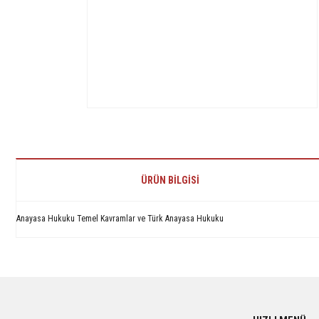
ÜRÜN BILGISI
Anayasa Hukuku Temel Kavramlar ve Türk Anayasa Hukuku
Bu ürünün fiyat bilgisi, resim, ürün açıklamalarında ve diğer konularda yetersiz 
Görüş ve önerileriniz için teşekkür ederiz.
Ürün resmi kalitesiz, bozuk veya görüntülenemiyor.