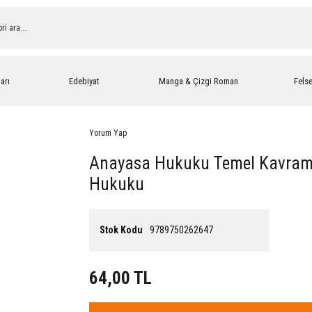
arı
Edebiyat
Manga & Çizgi Roman
Fels
Yorum Yap
Anayasa Hukuku Temel Kavraml
Hukuku
Stok Kodu
9789750262647
64,00 TL