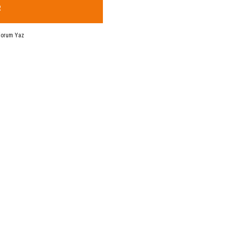
R
Yorum Yaz