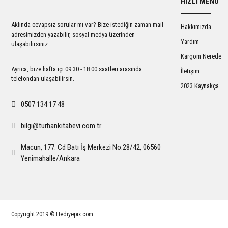
HIZLI MENÜ
Ürün açıklamasında eksik bilgiler bulunuyor.
Ürün bilgilerinde hatalar bulunuyor.
Aklında cevapsız sorular mı var? Bize istediğin zaman mail
Hakkımızda
Ürün fiyatı diğer sitelerden daha pahalı.
adresimizden yazabilir, sosyal medya üzerinden
Yardım
ulaşabilirsiniz.
Bu ürüne benzer farklı alternatifler olmalı.
Kargom Nerede
Ayrıca, bize hafta içi 09:30 - 18:00 saatleri arasında
İletişim
telefondan ulaşabilirsin.
2023 Kaynakça
0507 134 17 48
bilgi@turhankitabevi.com.tr
Macun, 177. Cd Batı İş Merkezi No:28/42, 06560
Yenimahalle/Ankara
Copyright 2019 © Hediyepix.com