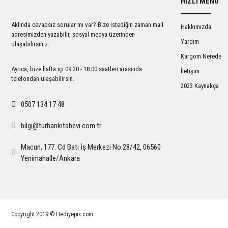
HIZLI MENÜ
Ürün açıklamasında eksik bilgiler bulunuyor.
Ürün bilgilerinde hatalar bulunuyor.
Aklında cevapsız sorular mı var? Bize istediğin zaman mail
Hakkımızda
Ürün fiyatı diğer sitelerden daha pahalı.
adresimizden yazabilir, sosyal medya üzerinden
Yardım
ulaşabilirsiniz.
Bu ürüne benzer farklı alternatifler olmalı.
Kargom Nerede
Ayrıca, bize hafta içi 09:30 - 18:00 saatleri arasında
İletişim
telefondan ulaşabilirsin.
2023 Kaynakça
0507 134 17 48
bilgi@turhankitabevi.com.tr
Macun, 177. Cd Batı İş Merkezi No:28/42, 06560
Yenimahalle/Ankara
Copyright 2019 © Hediyepix.com