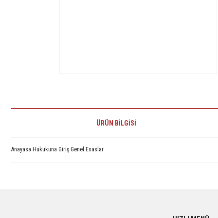
ÜRÜN BILGISI
Anayasa Hukukuna Giriş Genel Esaslar
Bu ürünün fiyat bilgisi, resim, ürün açıklamalarında ve diğer konularda yetersiz 
Görüş ve önerileriniz için teşekkür ederiz.
Ürün resmi kalitesiz, bozuk veya görüntülenemiyor.