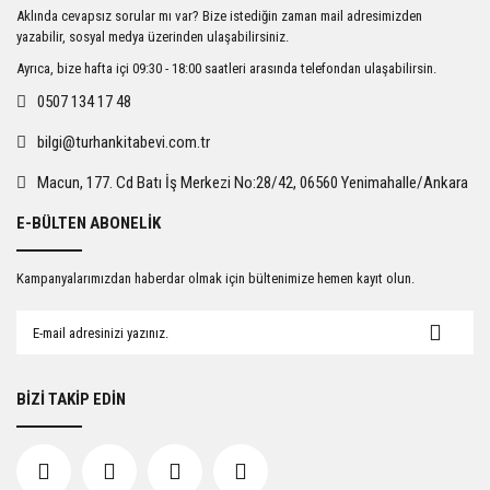
Ürün resmi kalitesiz, bozuk veya görüntülenemiyor.
Aklında cevapsız sorular mı var? Bize istediğin zaman mail adresimizden
Ürün açıklamasında eksik bilgiler bulunuyor.
yazabilir, sosyal medya üzerinden ulaşabilirsiniz.
Ürün bilgilerinde hatalar bulunuyor.
Ayrıca, bize hafta içi 09:30 - 18:00 saatleri arasında telefondan ulaşabilirsin.
Ürün fiyatı diğer sitelerden daha pahalı.
0507 134 17 48
Bu ürüne benzer farklı alternatifler olmalı.
bilgi@turhankitabevi.com.tr
Macun, 177. Cd Batı İş Merkezi No:28/42, 06560 Yenimahalle/Ankara
E-BÜLTEN ABONELİK
Gönder
Kampanyalarımızdan haberdar olmak için bültenimize hemen kayıt olun.
BİZİ TAKİP EDİN