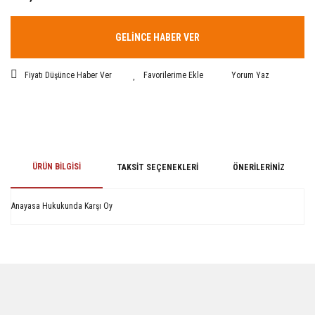
GELİNCE HABER VER
Fiyatı Düşünce Haber Ver
Yorum Yaz
ÜRÜN BILGISI
TAKSIT SEÇENEKLERI
ÖNERILERINIZ
Anayasa Hukukunda Karşı Oy
Bu ürünün fiyat bilgisi, resim, ürün açıklamalarında ve diğer konularda
yetersiz gördüğünüz noktaları öneri formunu kullanarak tarafımıza
iletebilirsiniz.
Görüş ve önerileriniz için teşekkür ederiz.