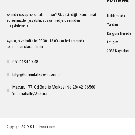
HIZLI MENÜ
Ürün açıklamasında eksik bilgiler bulunuyor.
Ürün bilgilerinde hatalar bulunuyor.
Aklında cevapsız sorular mı var? Bize istediğin zaman mail
Hakkımızda
Ürün fiyatı diğer sitelerden daha pahalı.
adresimizden yazabilir, sosyal medya üzerinden
Yardım
ulaşabilirsiniz.
Bu ürüne benzer farklı alternatifler olmalı.
Kargom Nerede
Ayrıca, bize hafta içi 09:30 - 18:00 saatleri arasında
İletişim
telefondan ulaşabilirsin.
2023 Kaynakça
0507 134 17 48
bilgi@turhankitabevi.com.tr
Macun, 177. Cd Batı İş Merkezi No:28/42, 06560
Yenimahalle/Ankara
Copyright 2019 © Hediyepix.com