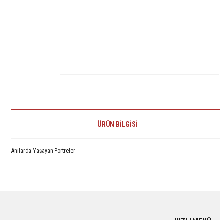
ÜRÜN BILGISI
Anılarda Yaşayan Portreler
Bu ürünün fiyat bilgisi, resim, ürün açıklamalarında ve diğer konularda yetersiz 
Görüş ve önerileriniz için teşekkür ederiz.
Ürün resmi kalitesiz, bozuk veya görüntülenemiyor.