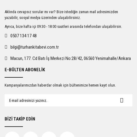
Ürün resmi kalitesiz, bozuk veya görüntülenemiyor.
Aklında cevapsız sorular mı var? Bize istediğin zaman mail adresimizden
Ürün açıklamasında eksik bilgiler bulunuyor.
yazabilir, sosyal medya üzerinden ulaşabilirsiniz.
Ürün bilgilerinde hatalar bulunuyor.
Ayrıca, bize hafta içi 09:30 - 18:00 saatleri arasında telefondan ulaşabilirsin.
Ürün fiyatı diğer sitelerden daha pahalı.
0507 134 17 48
Bu ürüne benzer farklı alternatifler olmalı.
bilgi@turhankitabevi.com.tr
Macun, 177. Cd Batı İş Merkezi No:28/42, 06560 Yenimahalle/Ankara
E-BÜLTEN ABONELİK
Gönder
Kampanyalarımızdan haberdar olmak için bültenimize hemen kayıt olun.
BİZİ TAKİP EDİN