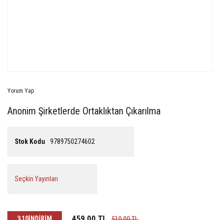
Yorum Yap
Anonim Şirketlerde Ortaklıktan Çıkarılma
Stok Kodu
9789750274602
Seçkin Yayınları
459,00 TL
%10
İNDİRİM
510,00 TL