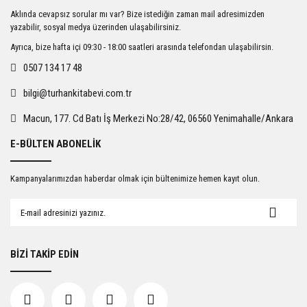
Ürün resmi kalitesiz, bozuk veya görüntülenemiyor.
Aklında cevapsız sorular mı var? Bize istediğin zaman mail adresimizden
Ürün açıklamasında eksik bilgiler bulunuyor.
yazabilir, sosyal medya üzerinden ulaşabilirsiniz.
Ürün bilgilerinde hatalar bulunuyor.
Ayrıca, bize hafta içi 09:30 - 18:00 saatleri arasında telefondan ulaşabilirsin.
Ürün fiyatı diğer sitelerden daha pahalı.
0507 134 17 48
Bu ürüne benzer farklı alternatifler olmalı.
bilgi@turhankitabevi.com.tr
Macun, 177. Cd Batı İş Merkezi No:28/42, 06560 Yenimahalle/Ankara
E-BÜLTEN ABONELİK
Gönder
Kampanyalarımızdan haberdar olmak için bültenimize hemen kayıt olun.
BİZİ TAKİP EDİN