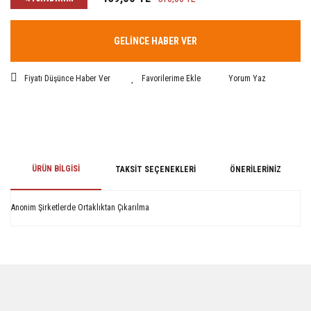
GELİNCE HABER VER
Fiyatı Düşünce Haber Ver
Yorum Yaz
ÜRÜN BILGISI
TAKSIT SEÇENEKLERI
ÖNERILERINIZ
Anonim Şirketlerde Ortaklıktan Çıkarılma
Bu ürünün fiyat bilgisi, resim, ürün açıklamalarında ve diğer konularda
yetersiz gördüğünüz noktaları öneri formunu kullanarak tarafımıza
iletebilirsiniz.
Görüş ve önerileriniz için teşekkür ederiz.