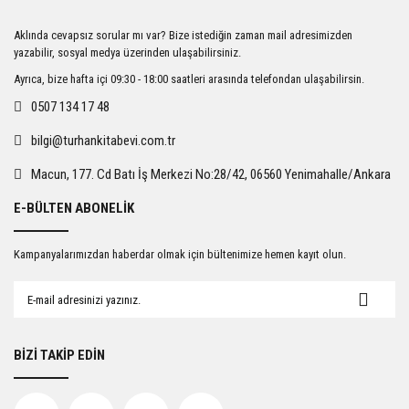
Ürün resmi kalitesiz, bozuk veya görüntülenemiyor.
Aklında cevapsız sorular mı var? Bize istediğin zaman mail adresimizden
Ürün açıklamasında eksik bilgiler bulunuyor.
yazabilir, sosyal medya üzerinden ulaşabilirsiniz.
Ürün bilgilerinde hatalar bulunuyor.
Ayrıca, bize hafta içi 09:30 - 18:00 saatleri arasında telefondan ulaşabilirsin.
Ürün fiyatı diğer sitelerden daha pahalı.
0507 134 17 48
Bu ürüne benzer farklı alternatifler olmalı.
bilgi@turhankitabevi.com.tr
Macun, 177. Cd Batı İş Merkezi No:28/42, 06560 Yenimahalle/Ankara
E-BÜLTEN ABONELİK
Gönder
Kampanyalarımızdan haberdar olmak için bültenimize hemen kayıt olun.
BİZİ TAKİP EDİN