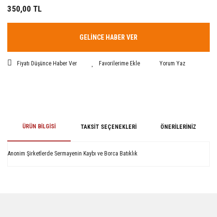
350,00 TL
GELİNCE HABER VER
Fiyatı Düşünce Haber Ver
Yorum Yaz
ÜRÜN BILGISI
TAKSIT SEÇENEKLERI
ÖNERILERINIZ
Anonim Şirketlerde Sermayenin Kaybı ve Borca Batıklık
Bu ürünün fiyat bilgisi, resim, ürün açıklamalarında ve diğer konularda
yetersiz gördüğünüz noktaları öneri formunu kullanarak tarafımıza
iletebilirsiniz.
Görüş ve önerileriniz için teşekkür ederiz.