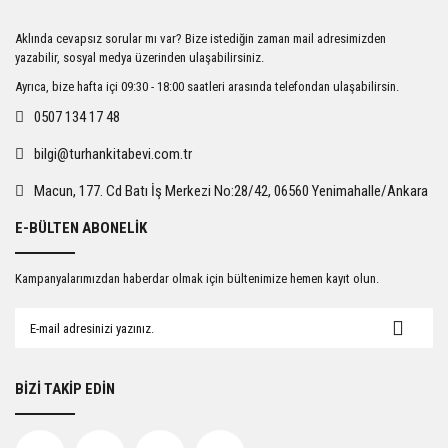
Ürün resmi kalitesiz, bozuk veya görüntülenemiyor.
Aklında cevapsız sorular mı var? Bize istediğin zaman mail adresimizden
Ürün açıklamasında eksik bilgiler bulunuyor.
yazabilir, sosyal medya üzerinden ulaşabilirsiniz.
Ürün bilgilerinde hatalar bulunuyor.
Ayrıca, bize hafta içi 09:30 - 18:00 saatleri arasında telefondan ulaşabilirsin.
Ürün fiyatı diğer sitelerden daha pahalı.
0507 134 17 48
Bu ürüne benzer farklı alternatifler olmalı.
bilgi@turhankitabevi.com.tr
Macun, 177. Cd Batı İş Merkezi No:28/42, 06560 Yenimahalle/Ankara
E-BÜLTEN ABONELİK
Gönder
Kampanyalarımızdan haberdar olmak için bültenimize hemen kayıt olun.
BİZİ TAKİP EDİN