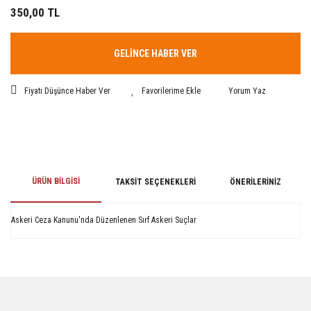
350,00 TL
GELİNCE HABER VER
Fiyatı Düşünce Haber Ver
Yorum Yaz
ÜRÜN BILGISI
TAKSIT SEÇENEKLERI
ÖNERILERINIZ
Askeri Ceza Kanunu'nda Düzenlenen Sırf Askeri Suçlar
Bu ürünün fiyat bilgisi, resim, ürün açıklamalarında ve diğer konularda
yetersiz gördüğünüz noktaları öneri formunu kullanarak tarafımıza
iletebilirsiniz.
Görüş ve önerileriniz için teşekkür ederiz.