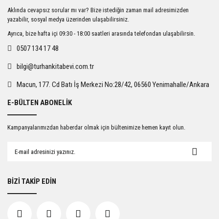
Ürün resmi kalitesiz, bozuk veya görüntülenemiyor.
Aklında cevapsız sorular mı var? Bize istediğin zaman mail adresimizden
Ürün açıklamasında eksik bilgiler bulunuyor.
yazabilir, sosyal medya üzerinden ulaşabilirsiniz.
Ürün bilgilerinde hatalar bulunuyor.
Ayrıca, bize hafta içi 09:30 - 18:00 saatleri arasında telefondan ulaşabilirsin.
Ürün fiyatı diğer sitelerden daha pahalı.
0507 134 17 48
Bu ürüne benzer farklı alternatifler olmalı.
bilgi@turhankitabevi.com.tr
Macun, 177. Cd Batı İş Merkezi No:28/42, 06560 Yenimahalle/Ankara
E-BÜLTEN ABONELİK
Gönder
Kampanyalarımızdan haberdar olmak için bültenimize hemen kayıt olun.
BİZİ TAKİP EDİN