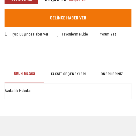
GELİNCE HABER VER
Fiyatı Düşünce Haber Ver
Yorum Yaz
ÜRÜN BILGISI
TAKSIT SEÇENEKLERI
ÖNERILERINIZ
Avukatlık Hukuku
Bu ürünün fiyat bilgisi, resim, ürün açıklamalarında ve diğer konularda
yetersiz gördüğünüz noktaları öneri formunu kullanarak tarafımıza
iletebilirsiniz.
Görüş ve önerileriniz için teşekkür ederiz.