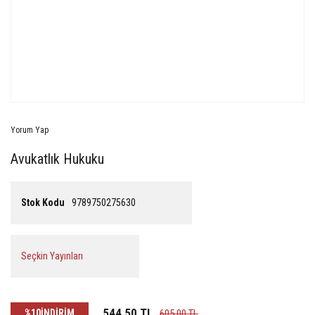
Yorum Yap
Avukatlık Hukuku
Stok Kodu
9789750275630
Seçkin Yayınları
544,50 TL
%10
İNDİRİM
605,00 TL