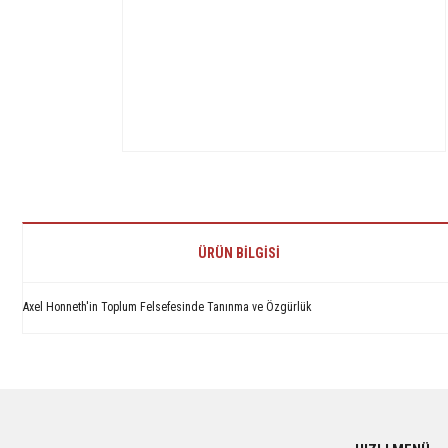
ÜRÜN BILGISI
Axel Honneth'in Toplum Felsefesinde Tanınma ve Özgürlük
Bu ürünün fiyat bilgisi, resim, ürün açıklamalarında ve diğer konularda yetersiz 
Görüş ve önerileriniz için teşekkür ederiz.
Ürün resmi kalitesiz, bozuk veya görüntülenemiyor.