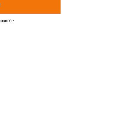
R
Yorum Yaz