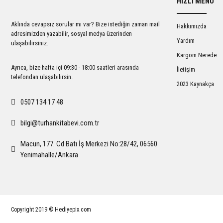
HIZLI MENÜ
Ürün açıklamasında eksik bilgiler bulunuyor.
Ürün bilgilerinde hatalar bulunuyor.
Aklında cevapsız sorular mı var? Bize istediğin zaman mail
Hakkımızda
Ürün fiyatı diğer sitelerden daha pahalı.
adresimizden yazabilir, sosyal medya üzerinden
Yardım
ulaşabilirsiniz.
Bu ürüne benzer farklı alternatifler olmalı.
Kargom Nerede
Ayrıca, bize hafta içi 09:30 - 18:00 saatleri arasında
İletişim
telefondan ulaşabilirsin.
2023 Kaynakça
0507 134 17 48
bilgi@turhankitabevi.com.tr
Macun, 177. Cd Batı İş Merkezi No:28/42, 06560
Yenimahalle/Ankara
Copyright 2019 © Hediyepix.com