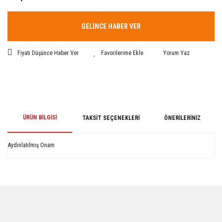
GELİNCE HABER VER
Fiyatı Düşünce Haber Ver
Yorum Yaz
ÜRÜN BILGISI
TAKSIT SEÇENEKLERI
ÖNERILERINIZ
Aydınlatılmış Onam
Bu ürünün fiyat bilgisi, resim, ürün açıklamalarında ve diğer konularda
yetersiz gördüğünüz noktaları öneri formunu kullanarak tarafımıza
iletebilirsiniz.
Görüş ve önerileriniz için teşekkür ederiz.