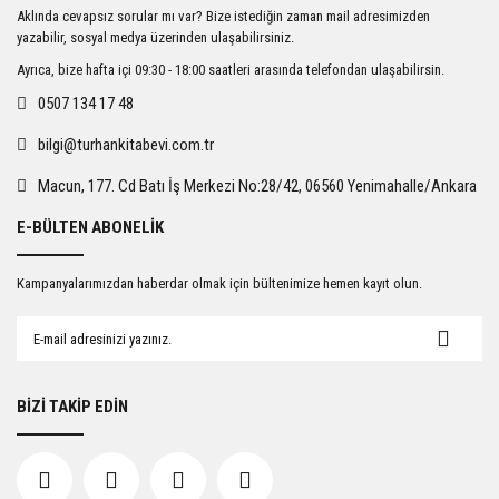
Ürün resmi kalitesiz, bozuk veya görüntülenemiyor.
Aklında cevapsız sorular mı var? Bize istediğin zaman mail adresimizden
Ürün açıklamasında eksik bilgiler bulunuyor.
yazabilir, sosyal medya üzerinden ulaşabilirsiniz.
Ürün bilgilerinde hatalar bulunuyor.
Ayrıca, bize hafta içi 09:30 - 18:00 saatleri arasında telefondan ulaşabilirsin.
Ürün fiyatı diğer sitelerden daha pahalı.
0507 134 17 48
Bu ürüne benzer farklı alternatifler olmalı.
bilgi@turhankitabevi.com.tr
Macun, 177. Cd Batı İş Merkezi No:28/42, 06560 Yenimahalle/Ankara
E-BÜLTEN ABONELİK
Gönder
Kampanyalarımızdan haberdar olmak için bültenimize hemen kayıt olun.
BİZİ TAKİP EDİN