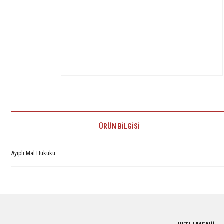
ÜRÜN BILGISI
Ayıplı Mal Hukuku
Bu ürünün fiyat bilgisi, resim, ürün açıklamalarında ve diğer konularda yetersiz 
Görüş ve önerileriniz için teşekkür ederiz.
Ürün resmi kalitesiz, bozuk veya görüntülenemiyor.