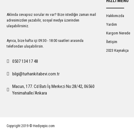
HIZLI MENÜ
Ürün açıklamasında eksik bilgiler bulunuyor.
Ürün bilgilerinde hatalar bulunuyor.
Aklında cevapsız sorular mı var? Bize istediğin zaman mail
Hakkımızda
Ürün fiyatı diğer sitelerden daha pahalı.
adresimizden yazabilir, sosyal medya üzerinden
Yardım
ulaşabilirsiniz.
Bu ürüne benzer farklı alternatifler olmalı.
Kargom Nerede
Ayrıca, bize hafta içi 09:30 - 18:00 saatleri arasında
İletişim
telefondan ulaşabilirsin.
2023 Kaynakça
0507 134 17 48
bilgi@turhankitabevi.com.tr
Macun, 177. Cd Batı İş Merkezi No:28/42, 06560
Yenimahalle/Ankara
Copyright 2019 © Hediyepix.com