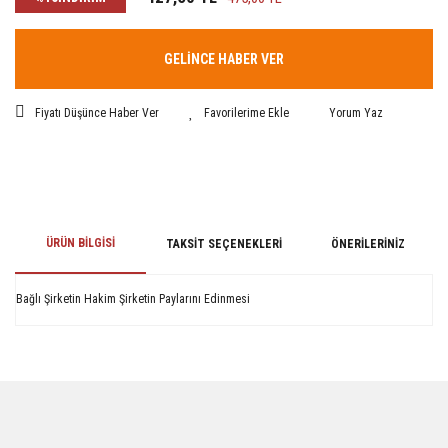
GELİNCE HABER VER
Fiyatı Düşünce Haber Ver
Yorum Yaz
ÜRÜN BILGISI
TAKSIT SEÇENEKLERI
ÖNERILERINIZ
Bağlı Şirketin Hakim Şirketin Paylarını Edinmesi
Bu ürünün fiyat bilgisi, resim, ürün açıklamalarında ve diğer konularda
yetersiz gördüğünüz noktaları öneri formunu kullanarak tarafımıza
iletebilirsiniz.
Görüş ve önerileriniz için teşekkür ederiz.