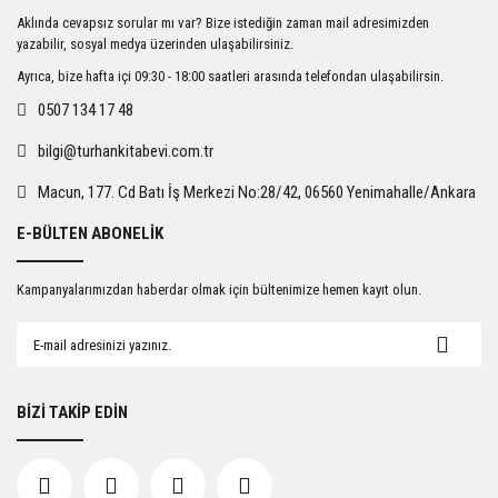
Ürün resmi kalitesiz, bozuk veya görüntülenemiyor.
Aklında cevapsız sorular mı var? Bize istediğin zaman mail adresimizden
Ürün açıklamasında eksik bilgiler bulunuyor.
yazabilir, sosyal medya üzerinden ulaşabilirsiniz.
Ürün bilgilerinde hatalar bulunuyor.
Ayrıca, bize hafta içi 09:30 - 18:00 saatleri arasında telefondan ulaşabilirsin.
Ürün fiyatı diğer sitelerden daha pahalı.
0507 134 17 48
Bu ürüne benzer farklı alternatifler olmalı.
bilgi@turhankitabevi.com.tr
Macun, 177. Cd Batı İş Merkezi No:28/42, 06560 Yenimahalle/Ankara
E-BÜLTEN ABONELİK
Gönder
Kampanyalarımızdan haberdar olmak için bültenimize hemen kayıt olun.
BİZİ TAKİP EDİN