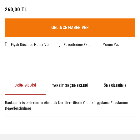
260,00 TL
GELİNCE HABER VER
Fiyatı Düşünce Haber Ver
Yorum Yaz
ÜRÜN BILGISI
TAKSIT SEÇENEKLERI
ÖNERILERINIZ
Bankacılık İşlemlerinden Alınacak Ücretlere İlişkin Olarak Uygulama Esaslarının
Değerlendirilmesi
Bu ürünün fiyat bilgisi, resim, ürün açıklamalarında ve diğer konularda
yetersiz gördüğünüz noktaları öneri formunu kullanarak tarafımıza
iletebilirsiniz.