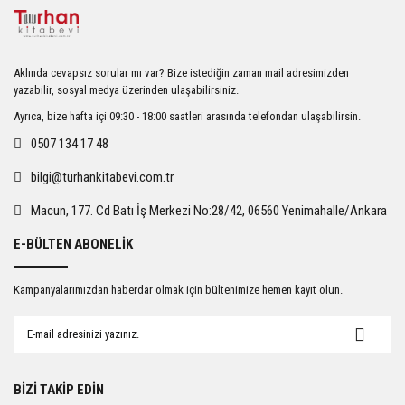
Görüş ve önerileriniz için teşekkür ederiz.
Ürün resmi kalitesiz, bozuk veya görüntülenemiyor.
Aklında cevapsız sorular mı var? Bize istediğin zaman mail adresimizden
Ürün açıklamasında eksik bilgiler bulunuyor.
yazabilir, sosyal medya üzerinden ulaşabilirsiniz.
Ürün bilgilerinde hatalar bulunuyor.
Ayrıca, bize hafta içi 09:30 - 18:00 saatleri arasında telefondan ulaşabilirsin.
Ürün fiyatı diğer sitelerden daha pahalı.
0507 134 17 48
Bu ürüne benzer farklı alternatifler olmalı.
bilgi@turhankitabevi.com.tr
Macun, 177. Cd Batı İş Merkezi No:28/42, 06560 Yenimahalle/Ankara
E-BÜLTEN ABONELİK
Gönder
Kampanyalarımızdan haberdar olmak için bültenimize hemen kayıt olun.
BİZİ TAKİP EDİN