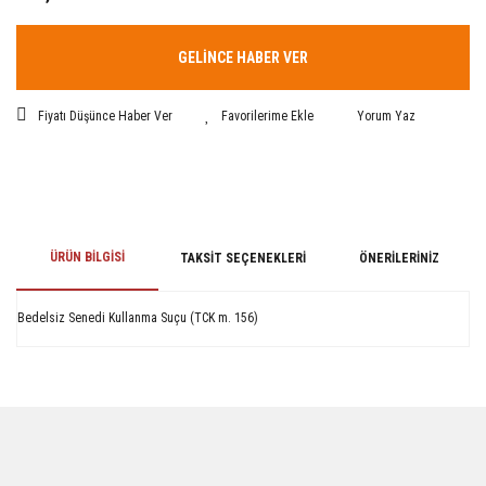
GELİNCE HABER VER
Fiyatı Düşünce Haber Ver
Yorum Yaz
ÜRÜN BILGISI
TAKSIT SEÇENEKLERI
ÖNERILERINIZ
Bedelsiz Senedi Kullanma Suçu (TCK m. 156)
Bu ürünün fiyat bilgisi, resim, ürün açıklamalarında ve diğer konularda
yetersiz gördüğünüz noktaları öneri formunu kullanarak tarafımıza
iletebilirsiniz.
Görüş ve önerileriniz için teşekkür ederiz.