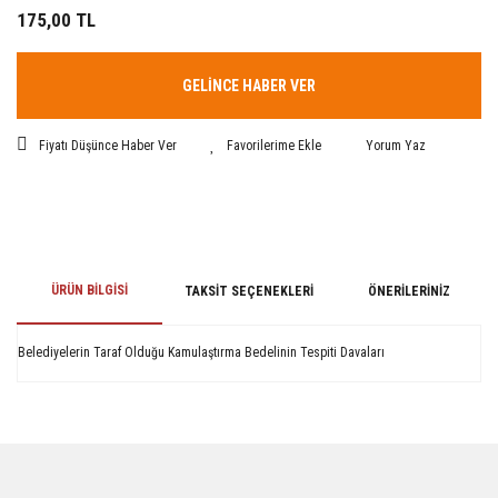
175,00 TL
GELİNCE HABER VER
Fiyatı Düşünce Haber Ver
Yorum Yaz
ÜRÜN BILGISI
TAKSIT SEÇENEKLERI
ÖNERILERINIZ
Belediyelerin Taraf Olduğu Kamulaştırma Bedelinin Tespiti Davaları
Bu ürünün fiyat bilgisi, resim, ürün açıklamalarında ve diğer konularda
yetersiz gördüğünüz noktaları öneri formunu kullanarak tarafımıza
iletebilirsiniz.
Görüş ve önerileriniz için teşekkür ederiz.