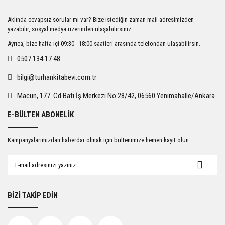
Ürün resmi kalitesiz, bozuk veya görüntülenemiyor.
Aklında cevapsız sorular mı var? Bize istediğin zaman mail adresimizden
Ürün açıklamasında eksik bilgiler bulunuyor.
yazabilir, sosyal medya üzerinden ulaşabilirsiniz.
Ürün bilgilerinde hatalar bulunuyor.
Ayrıca, bize hafta içi 09:30 - 18:00 saatleri arasında telefondan ulaşabilirsin.
Ürün fiyatı diğer sitelerden daha pahalı.
0507 134 17 48
Bu ürüne benzer farklı alternatifler olmalı.
bilgi@turhankitabevi.com.tr
Macun, 177. Cd Batı İş Merkezi No:28/42, 06560 Yenimahalle/Ankara
E-BÜLTEN ABONELİK
Gönder
Kampanyalarımızdan haberdar olmak için bültenimize hemen kayıt olun.
BİZİ TAKİP EDİN