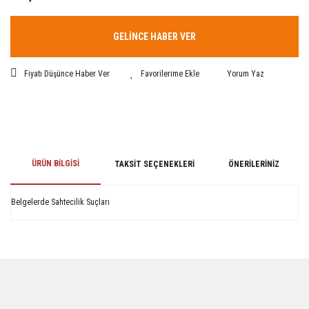
GELİNCE HABER VER
Fiyatı Düşünce Haber Ver
Yorum Yaz
ÜRÜN BILGISI
TAKSIT SEÇENEKLERI
ÖNERILERINIZ
Belgelerde Sahtecilik Suçları
Bu ürünün fiyat bilgisi, resim, ürün açıklamalarında ve diğer konularda
yetersiz gördüğünüz noktaları öneri formunu kullanarak tarafımıza
iletebilirsiniz.
Görüş ve önerileriniz için teşekkür ederiz.