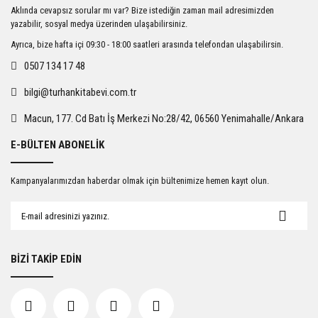
Ürün resmi kalitesiz, bozuk veya görüntülenemiyor.
Aklında cevapsız sorular mı var? Bize istediğin zaman mail adresimizden
Ürün açıklamasında eksik bilgiler bulunuyor.
yazabilir, sosyal medya üzerinden ulaşabilirsiniz.
Ürün bilgilerinde hatalar bulunuyor.
Ayrıca, bize hafta içi 09:30 - 18:00 saatleri arasında telefondan ulaşabilirsin.
Ürün fiyatı diğer sitelerden daha pahalı.
0507 134 17 48
Bu ürüne benzer farklı alternatifler olmalı.
bilgi@turhankitabevi.com.tr
Macun, 177. Cd Batı İş Merkezi No:28/42, 06560 Yenimahalle/Ankara
E-BÜLTEN ABONELİK
Gönder
Kampanyalarımızdan haberdar olmak için bültenimize hemen kayıt olun.
BİZİ TAKİP EDİN