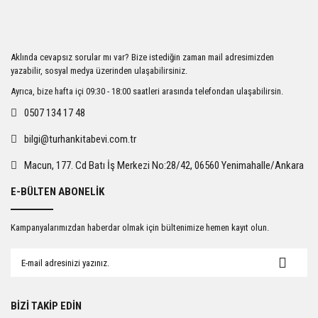
Görüş ve önerileriniz için teşekkür ederiz.
Ürün resmi kalitesiz, bozuk veya görüntülenemiyor.
Aklında cevapsız sorular mı var? Bize istediğin zaman mail adresimizden
Ürün açıklamasında eksik bilgiler bulunuyor.
yazabilir, sosyal medya üzerinden ulaşabilirsiniz.
Ürün bilgilerinde hatalar bulunuyor.
Ayrıca, bize hafta içi 09:30 - 18:00 saatleri arasında telefondan ulaşabilirsin.
Ürün fiyatı diğer sitelerden daha pahalı.
0507 134 17 48
Bu ürüne benzer farklı alternatifler olmalı.
bilgi@turhankitabevi.com.tr
Macun, 177. Cd Batı İş Merkezi No:28/42, 06560 Yenimahalle/Ankara
E-BÜLTEN ABONELİK
Gönder
Kampanyalarımızdan haberdar olmak için bültenimize hemen kayıt olun.
BİZİ TAKİP EDİN