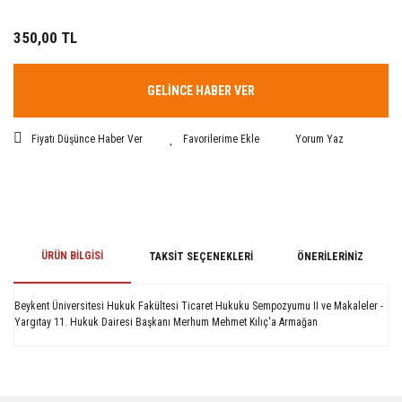
350,00 TL
GELİNCE HABER VER
Fiyatı Düşünce Haber Ver
Yorum Yaz
ÜRÜN BILGISI
TAKSIT SEÇENEKLERI
ÖNERILERINIZ
Beykent Üniversitesi Hukuk Fakültesi Ticaret Hukuku Sempozyumu II ve Makaleler -
Yargıtay 11. Hukuk Dairesi Başkanı Merhum Mehmet Kılıç'a Armağan
Bu ürünün fiyat bilgisi, resim, ürün açıklamalarında ve diğer konularda
yetersiz gördüğünüz noktaları öneri formunu kullanarak tarafımıza
iletebilirsiniz.