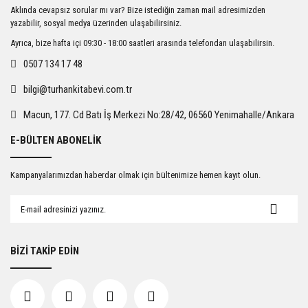
Ürün resmi kalitesiz, bozuk veya görüntülenemiyor.
Aklında cevapsız sorular mı var? Bize istediğin zaman mail adresimizden
Ürün açıklamasında eksik bilgiler bulunuyor.
yazabilir, sosyal medya üzerinden ulaşabilirsiniz.
Ürün bilgilerinde hatalar bulunuyor.
Ayrıca, bize hafta içi 09:30 - 18:00 saatleri arasında telefondan ulaşabilirsin.
Ürün fiyatı diğer sitelerden daha pahalı.
0507 134 17 48
Bu ürüne benzer farklı alternatifler olmalı.
bilgi@turhankitabevi.com.tr
Macun, 177. Cd Batı İş Merkezi No:28/42, 06560 Yenimahalle/Ankara
E-BÜLTEN ABONELİK
Gönder
Kampanyalarımızdan haberdar olmak için bültenimize hemen kayıt olun.
BİZİ TAKİP EDİN