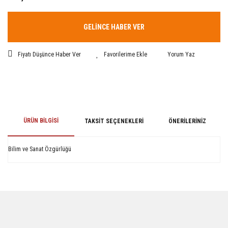
GELİNCE HABER VER
Fiyatı Düşünce Haber Ver
Yorum Yaz
ÜRÜN BILGISI
TAKSIT SEÇENEKLERI
ÖNERILERINIZ
Bilim ve Sanat Özgürlüğü
Bu ürünün fiyat bilgisi, resim, ürün açıklamalarında ve diğer konularda
yetersiz gördüğünüz noktaları öneri formunu kullanarak tarafımıza
iletebilirsiniz.
Görüş ve önerileriniz için teşekkür ederiz.