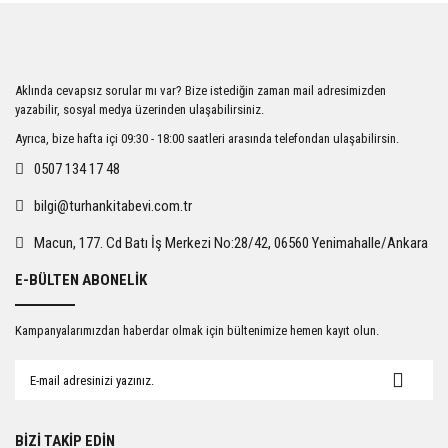
iletebilirsiniz.
Görüş ve önerileriniz için teşekkür ederiz.
Ürün resmi kalitesiz, bozuk veya görüntülenemiyor.
Aklında cevapsız sorular mı var? Bize istediğin zaman mail adresimizden
Ürün açıklamasında eksik bilgiler bulunuyor.
yazabilir, sosyal medya üzerinden ulaşabilirsiniz.
Ürün bilgilerinde hatalar bulunuyor.
Ayrıca, bize hafta içi 09:30 - 18:00 saatleri arasında telefondan ulaşabilirsin.
Ürün fiyatı diğer sitelerden daha pahalı.
0507 134 17 48
Bu ürüne benzer farklı alternatifler olmalı.
bilgi@turhankitabevi.com.tr
Macun, 177. Cd Batı İş Merkezi No:28/42, 06560 Yenimahalle/Ankara
E-BÜLTEN ABONELİK
Gönder
Kampanyalarımızdan haberdar olmak için bültenimize hemen kayıt olun.
BİZİ TAKİP EDİN