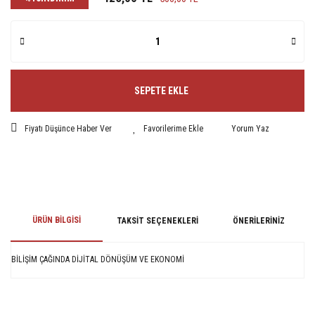
SEPETE EKLE
Fiyatı Düşünce Haber Ver
Yorum Yaz
ÜRÜN BILGISI
TAKSIT SEÇENEKLERI
ÖNERILERINIZ
BİLİŞİM ÇAĞINDA DİJİTAL DÖNÜŞÜM VE EKONOMİ
Bu ürünün fiyat bilgisi, resim, ürün açıklamalarında ve diğer konularda
yetersiz gördüğünüz noktaları öneri formunu kullanarak tarafımıza