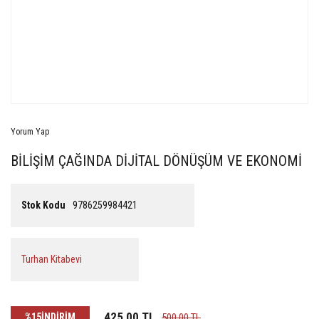
Yorum Yap
BİLİŞİM ÇAĞINDA DİJİTAL DÖNÜŞÜM VE EKONOMİ
Stok Kodu
9786259984421
Turhan Kitabevi
425,00 TL
%15
İNDİRİM
500,00 TL