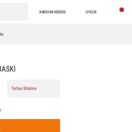
KARGOM NEREDE
ÜYELİK
efe
BASKI
Turhan Kitabevi
L
R