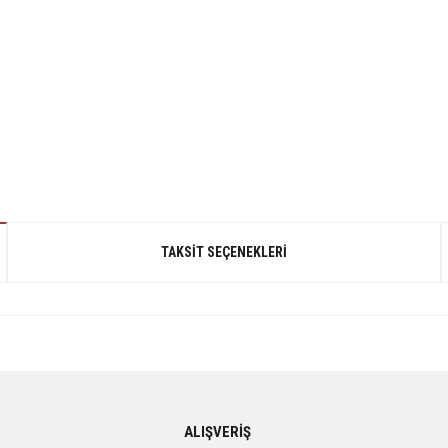
TAKSIT SEÇENEKLERI
gördüğünüz noktaları öneri formunu kullanarak tarafımıza iletebilirsiniz.
ALIŞVERİŞ