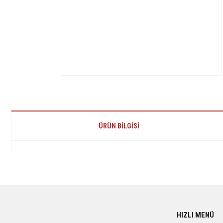
ÜRÜN BILGISI
Bu ürünün fiyat bilgisi, resim, ürün açıklamalarında ve diğer konularda yetersiz 
Görüş ve önerileriniz için teşekkür ederiz.
Ürün resmi kalitesiz, bozuk veya görüntülenemiyor.
HIZLI MENÜ
Ürün açıklamasında eksik bilgiler bulunuyor.