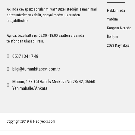
Ürün bilgilerinde hatalar bulunuyor.
Aklında cevapsız sorular mı var? Bize istediğin zaman mail
Hakkımızda
Ürün fiyatı diğer sitelerden daha pahalı.
adresimizden yazabilir, sosyal medya üzerinden
Yardım
ulaşabilirsiniz.
Bu ürüne benzer farklı alternatifler olmalı.
Kargom Nerede
Ayrıca, bize hafta içi 09:30 - 18:00 saatleri arasında
İletişim
telefondan ulaşabilirsin.
2023 Kaynakça
0507 134 17 48
bilgi@turhankitabevi.com.tr
Macun, 177. Cd Batı İş Merkezi No:28/42, 06560
Yenimahalle/Ankara
Copyright 2019 © Hediyepix.com