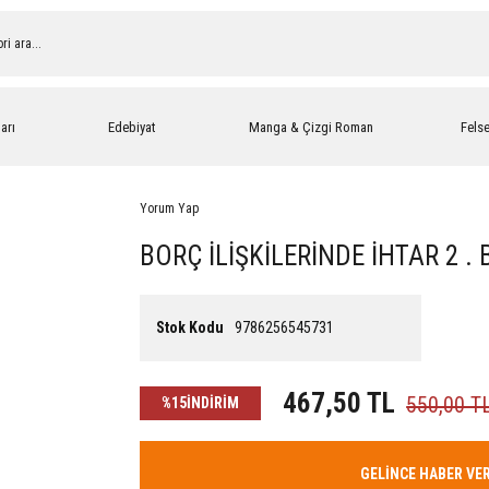
arı
Edebiyat
Manga & Çizgi Roman
Fels
Yorum Yap
BORÇ İLİŞKİLERİNDE İHTAR 2 . 
Stok Kodu
9786256545731
467,50 TL
550,00 T
%15
İNDİRİM
GELİNCE HABER VE