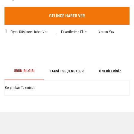
GELİNCE HABER VER
Fiyatı Düşünce Haber Ver
Yorum Yaz
ÜRÜN BILGISI
TAKSIT SEÇENEKLERI
ÖNERILERINIZ
Borç İnkâr Tazminatı
Bu ürünün fiyat bilgisi, resim, ürün açıklamalarında ve diğer konularda
yetersiz gördüğünüz noktaları öneri formunu kullanarak tarafımıza
iletebilirsiniz.
Görüş ve önerileriniz için teşekkür ederiz.