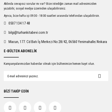
Ürün resmi kalitesiz, bozuk veya görüntülenemiyor.
Aklında cevapsız sorular mı var? Bize istediğin zaman mail adresimizden
Ürün açıklamasında eksik bilgiler bulunuyor.
yazabilir, sosyal medya üzerinden ulaşabilirsiniz.
Ürün bilgilerinde hatalar bulunuyor.
Ayrıca, bize hafta içi 09:30 - 18:00 saatleri arasında telefondan ulaşabilirsin.
Ürün fiyatı diğer sitelerden daha pahalı.
0507 134 17 48
Bu ürüne benzer farklı alternatifler olmalı.
bilgi@turhankitabevi.com.tr
Macun, 177. Cd Batı İş Merkezi No:28/42, 06560 Yenimahalle/Ankara
E-BÜLTEN ABONELİK
Gönder
Kampanyalarımızdan haberdar olmak için bültenimize hemen kayıt olun.
BİZİ TAKİP EDİN