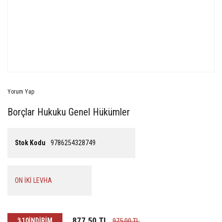
Yorum Yap
Borçlar Hukuku Genel Hükümler
Stok Kodu
9786254328749
ON İKİ LEVHA
877,50 TL
%10
İNDİRİM
975,00 TL