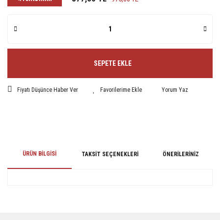
SEPETE EKLE
Fiyatı Düşünce Haber Ver
Yorum Yaz
ÜRÜN BILGISI
TAKSIT SEÇENEKLERI
ÖNERILERINIZ
Bu ürünün fiyat bilgisi, resim, ürün açıklamalarında ve diğer konularda
yetersiz gördüğünüz noktaları öneri formunu kullanarak tarafımıza
iletebilirsiniz.