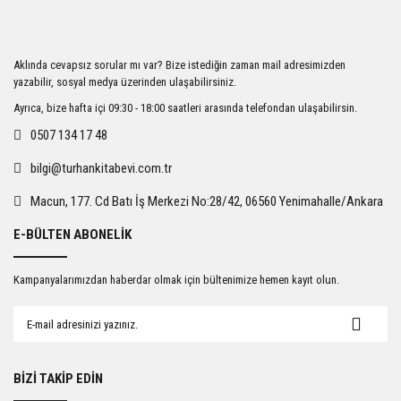
Görüş ve önerileriniz için teşekkür ederiz.
Ürün resmi kalitesiz, bozuk veya görüntülenemiyor.
Aklında cevapsız sorular mı var? Bize istediğin zaman mail adresimizden
Ürün açıklamasında eksik bilgiler bulunuyor.
yazabilir, sosyal medya üzerinden ulaşabilirsiniz.
Ürün bilgilerinde hatalar bulunuyor.
Ayrıca, bize hafta içi 09:30 - 18:00 saatleri arasında telefondan ulaşabilirsin.
Ürün fiyatı diğer sitelerden daha pahalı.
0507 134 17 48
Bu ürüne benzer farklı alternatifler olmalı.
bilgi@turhankitabevi.com.tr
Macun, 177. Cd Batı İş Merkezi No:28/42, 06560 Yenimahalle/Ankara
E-BÜLTEN ABONELİK
Gönder
Kampanyalarımızdan haberdar olmak için bültenimize hemen kayıt olun.
BİZİ TAKİP EDİN