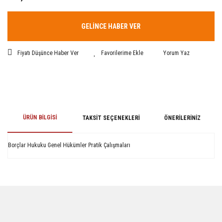
GELİNCE HABER VER
Fiyatı Düşünce Haber Ver
Yorum Yaz
ÜRÜN BILGISI
TAKSIT SEÇENEKLERI
ÖNERILERINIZ
Borçlar Hukuku Genel Hükümler Pratik Çalışmaları
Bu ürünün fiyat bilgisi, resim, ürün açıklamalarında ve diğer konularda
yetersiz gördüğünüz noktaları öneri formunu kullanarak tarafımıza
iletebilirsiniz.
Görüş ve önerileriniz için teşekkür ederiz.