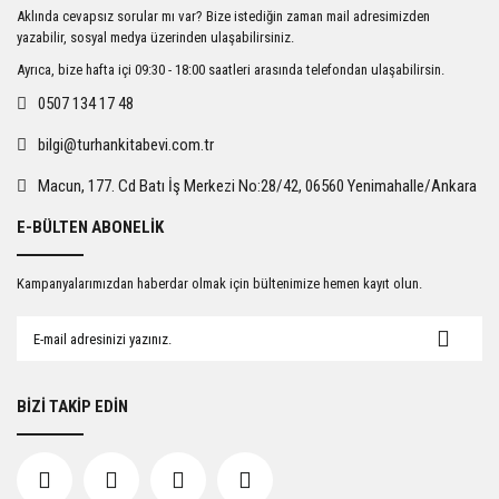
Ürün resmi kalitesiz, bozuk veya görüntülenemiyor.
Aklında cevapsız sorular mı var? Bize istediğin zaman mail adresimizden
Ürün açıklamasında eksik bilgiler bulunuyor.
yazabilir, sosyal medya üzerinden ulaşabilirsiniz.
Ürün bilgilerinde hatalar bulunuyor.
Ayrıca, bize hafta içi 09:30 - 18:00 saatleri arasında telefondan ulaşabilirsin.
Ürün fiyatı diğer sitelerden daha pahalı.
0507 134 17 48
Bu ürüne benzer farklı alternatifler olmalı.
bilgi@turhankitabevi.com.tr
Macun, 177. Cd Batı İş Merkezi No:28/42, 06560 Yenimahalle/Ankara
E-BÜLTEN ABONELİK
Gönder
Kampanyalarımızdan haberdar olmak için bültenimize hemen kayıt olun.
BİZİ TAKİP EDİN