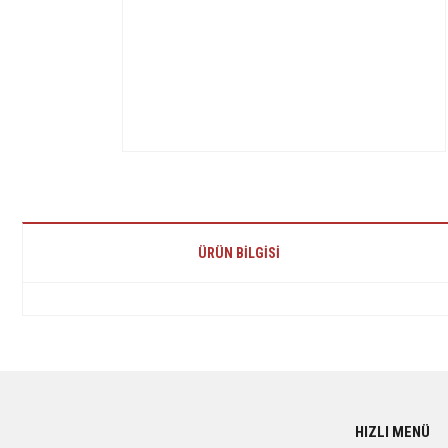
ÜRÜN BILGISI
Bu ürünün fiyat bilgisi, resim, ürün açıklamalarında ve diğer konularda yetersiz 
Görüş ve önerileriniz için teşekkür ederiz.
Ürün resmi kalitesiz, bozuk veya görüntülenemiyor.
HIZLI MENÜ
Ürün açıklamasında eksik bilgiler bulunuyor.