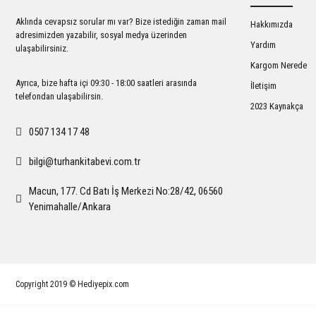
Ürün bilgilerinde hatalar bulunuyor.
Aklında cevapsız sorular mı var? Bize istediğin zaman mail
Hakkımızda
Ürün fiyatı diğer sitelerden daha pahalı.
adresimizden yazabilir, sosyal medya üzerinden
Yardım
ulaşabilirsiniz.
Bu ürüne benzer farklı alternatifler olmalı.
Kargom Nerede
Ayrıca, bize hafta içi 09:30 - 18:00 saatleri arasında
İletişim
telefondan ulaşabilirsin.
2023 Kaynakça
0507 134 17 48
bilgi@turhankitabevi.com.tr
Macun, 177. Cd Batı İş Merkezi No:28/42, 06560
Yenimahalle/Ankara
Copyright 2019 © Hediyepix.com