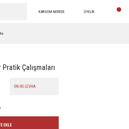
KARGOM NEREDE
ÜYELİK
efe
Pratik Çalışmaları
ON İKİ LEVHA
L
E EKLE