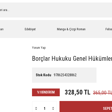
arı
Edebiyat
Manga & Çizgi Roman
Fels
Yorum Yap
Borçlar Hukuku Genel Hükümler 
Stok Kodu
9786254328862
328,50 TL
365,00 T
%10
İNDİRİM
SEPET