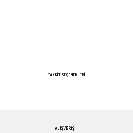
TAKSIT SEÇENEKLERI
gördüğünüz noktaları öneri formunu kullanarak tarafımıza iletebilirsiniz.
ALIŞVERİŞ